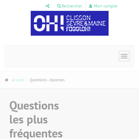
Panneau de gestion des cookies
Rechercher
Mon compte
Toggle
navigat
Accueil
Questions - réponses
Questions
les plus
fréquentes