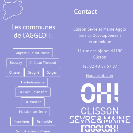
Contact
Les communes
Clisson Sèvre et Maine Agglo
de l'AGGLOH!
Service Développement
économique
11 rue des Ajoncs 44190
Aigrefeuille-sur-Maine
Clisson
Boussay
Château-Thébaud
Tél. 02 40 57 57 87
Clisson
Gétigné
Gorges
Nous contacter
Haute-Goulaine
La Haye-Fouassière
La Planche
Maisdon-sur-Sèvre
Monnières
Remouillé
Saint-Fiacre-sur-Maine