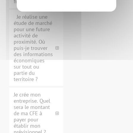
financières ?
Je réalise une
étude de marché
pour une future
activité de
proximité. Où
puis-je trouver
des informations
économiques
sur tout ou
partie du
territoire ?
Je crée mon
entreprise. Quel
sera le montant
de ma CFE à
payer pour
établir mon
prévisionnel ?