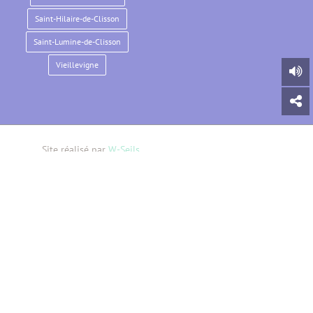
Saint-Hilaire-de-Clisson
Saint-Lumine-de-Clisson
Vieillevigne
Site réalisé par
W-Seils
Offres d'emploi
Mentions légales
Plan du site
Clisson Sèvre & Maine Agglo