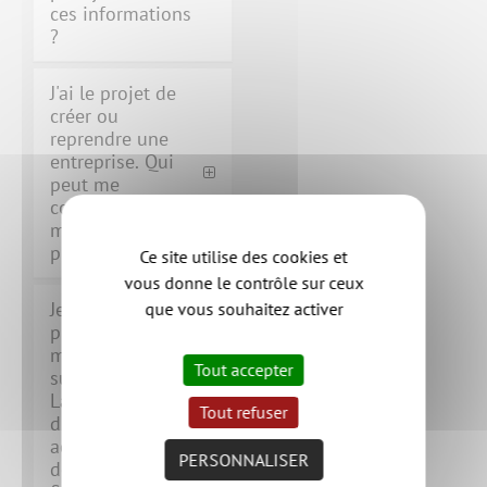
ces informations
?
J'ai le projet de
créer ou
reprendre une
entreprise. Qui
peut me
conseiller sur la
manière de s'y
prendre ?
Ce site utilise des cookies et
vous donne le contrôle sur ceux
Je crée
que vous souhaitez activer
prochainement
mon entreprise
Tout accepter
sur le territoire.
La Communauté
Tout refuser
d'Agglomération
accorde-t-elle
PERSONNALISER
des aides