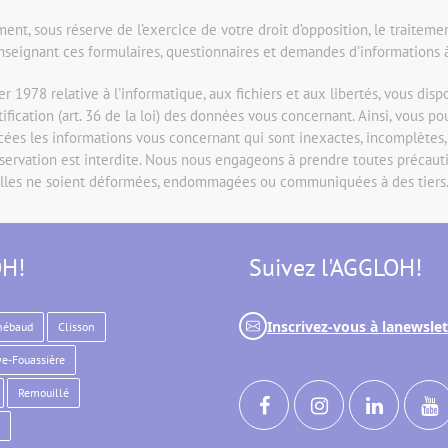
t, sous réserve de l’exercice de votre droit d’opposition, le traiteme
seignant ces formulaires, questionnaires et demandes d’informations à
er 1978 relative à l'informatique, aux fichiers et aux libertés, vous dispo
rectification (art. 36 de la loi) des données vous concernant. Ainsi, vous p
facées les informations vous concernant qui sont inexactes, incomplètes
nservation est interdite. Nous nous engageons à prendre toutes précauti
lles ne soient déformées, endommagées ou communiquées à des tiers
OH!
Suivez l'AGGLOH!
Inscrivez-vous à la
newslet
hébaud
Clisson
e-Fouassière
Remouillé