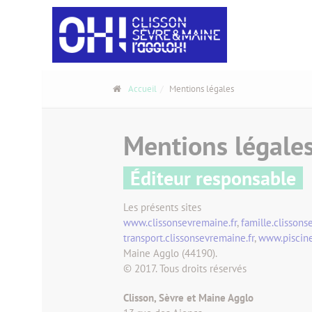
Panneau de gestion des cookies
Accueil
Mentions légales
Mentions légale
Éditeur responsable
Les présents sites
www.clissonsevremaine.fr
,
famille.clissons
transport.clissonsevremaine.fr
,
www.piscine
Maine Agglo (44190).
© 2017. Tous droits réservés
Clisson, Sèvre et Maine Agglo