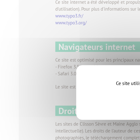
Ce site internet a été développé et propuls
d'utilisation). Pour plus d'informations sur 
www.typo3.fr/
www.typo3.org/
Navigateurs internet
Ce site est optimisé pour les principaux na
- Firefox 3.5 et supérieures
- Safari 3.0 et supérieures
Ce site uti
Le site est optimisé pour un affichage en
Droits d'auteurs et co
Les sites de Clisson Sèvre et Maine Agglo 
intellectuelle). Les droits de l'auteur de c
photographies, le téléchargement complet du