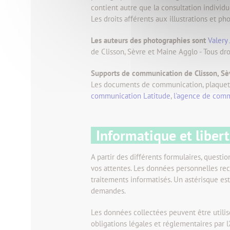
contient autre que la consultation individue
Les droits afférents aux illustrations et 
Les auteurs des photographies sont
Valery
de Clisson, Sèvre et Maine Agglo - Tous dro
Supports de communication de Clisson, S
Les documents de communication, plaquettes
communication Latitude
,
l'agence de comm
Informatique et liber
A partir des différents formulaires, questi
vos attentes. Les données personnelles recu
traitements informatisés. Un astérisque es
demandes.
Les données collectées peuvent être utilisée
obligations légales et réglementaires par l