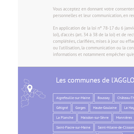
Vous acceptez en donnant votre consentemen
personnelles et leur communication, en ren
En application de la loi nº 78-17 du 6 janvi
loi), d'accès (art. 34 à 38 de la loi) et de 
complétées, clarifiées, mises à jour ou ef
ou l'utilisation, la communication ou la co
informations et notamment empêcher qu'e
Les communes de l'AGGL
Aigrefeuille-sur-Maine
Boussay
Château-T
Gétigné
Gorges
Haute-Goulaine
La Hay
La Planche
Maisdon-sur-Sèvre
Monnières
Saint-Fiacre-sur-Maine
Saint-Hilaire-de-Clisson