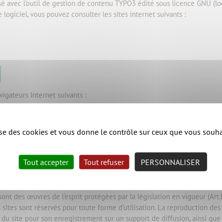
é avec l’outil de gestion de contenu TYPO3 édité sous licence GNU (logi
le logiciel, vous pouvez consulter les sites internet suivants :
vigateurs Internet suivants :
lise des cookies et vous donne le contrôle sur ceux que vous souha
 1024x768 pixels minimum.
Tout accepter
Tout refuser
PERSONNALISER
pyright
sont des œuvres de l'esprit protégées par la législation en vigueur (Ar
es sites sont réservés pour toute forme d'utilisation. La reproduction d
 site pour son enregistrement sur un support de diffusion, ainsi que to