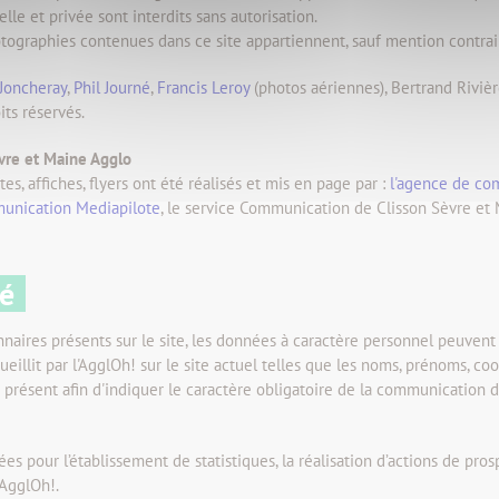
lle et privée sont interdits sans autorisation.
photographies contenues dans ce site appartiennent, sauf mention contrai
 Joncheray
,
Phil Journé
,
Francis Leroy
(photos aériennes), Bertrand Riviè
its réservés.
èvre et Maine Agglo
, affiches, flyers ont été réalisés et mis en page par :
l'agence de co
unication Mediapilote
, le service Communication de Clisson Sèvre et
té
onnaires présents sur le site, les données à caractère personnel peuven
eillit par l'AgglOh! sur le site actuel telles que les noms, prénoms, c
t présent afin d'indiquer le caractère obligatoire de la communication
s pour l’établissement de statistiques, la réalisation d’actions de pros
'AgglOh!.