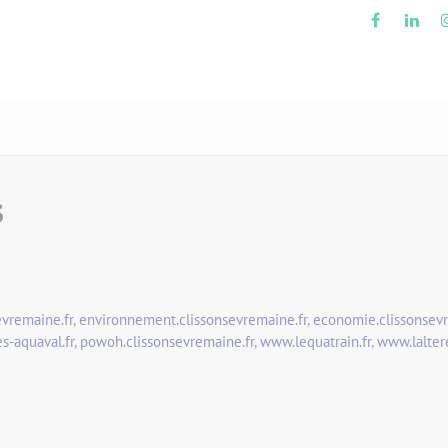
s
evremaine.fr
,
environnement.clissonsevremaine.fr
,
economie.clissonsevr
s-aquaval.fr
,
powoh.clissonsevremaine.fr
,
www.lequatrain.fr
,
www.lalter