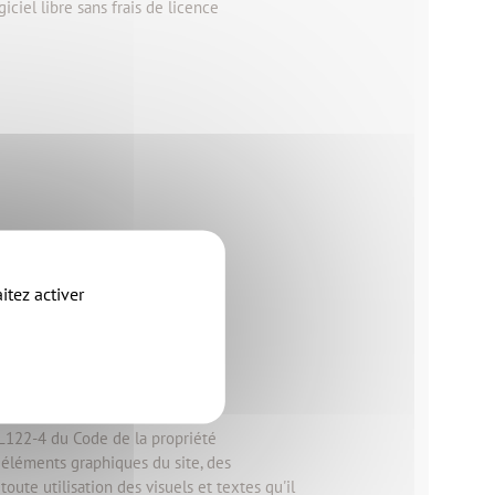
ciel libre sans frais de licence
itez activer
t.L122-4 du Code de la propriété
es éléments graphiques du site, des
ute utilisation des visuels et textes qu'il