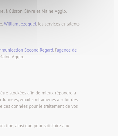
re, à Clisson, Sèvre et Maine Agglo.
re,
William Jezequel
, les services et talents
mmunication Second Regard
, l’
agence de
 Maine Agglo.
t être stockées afin de mieux répondre à
oordonnées, email sont amenés à subir des
 de ces données pour le traitement de vos
pection, ainsi que pour satisfaire aux