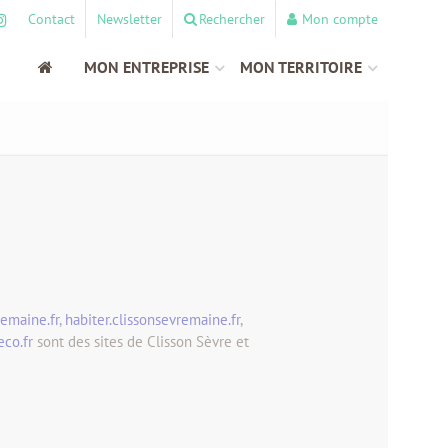
Contact
Newsletter
Rechercher
Mon compte
MON ENTREPRISE
MON TERRITOIRE
emaine.fr
,
habiter.clissonsevremaine.fr
,
eco.fr
sont des sites de Clisson Sèvre et