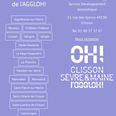
de l'AGGLOH!
Service Développement
économique
11 rue des Ajoncs 44190
Aigrefeuille-sur-Maine
Clisson
Boussay
Château-Thébaud
Tél. 02 40 57 57 87
Clisson
Gétigné
Gorges
Nous contacter
Haute-Goulaine
La Haye-Fouassière
La Planche
Maisdon-sur-Sèvre
Monnières
Remouillé
Saint-Fiacre-sur-Maine
Saint-Hilaire-de-Clisson
Saint-Lumine-de-Clisson
Vieillevigne