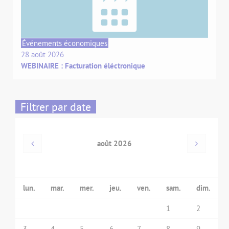
Événements économiques
28 août 2026
WEBINAIRE : Facturation éléctronique
Filtrer par date
août 2026
lun.
mar.
mer.
jeu.
ven.
sam.
dim.
1
2
3
4
5
6
7
8
9