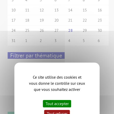
10
11
12
13
14
15
16
17
18
19
20
21
22
23
24
25
26
27
28
29
30
31
1
2
3
4
5
6
Filtrer par thématique
Événements économiques
Formation
Ce site utilise des cookies et
Info pratique
vous donne le contrôle sur ceux
Offre foncière et immobilière
que vous souhaitez activer
Permanences
Vie des entreprises
Tout accepter
Tout refuser