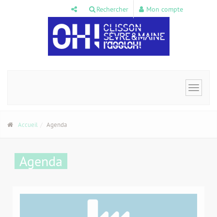
Panneau de gestion des cookies
Rechercher
Mon compte
Toggle
navigat
Accueil
Agenda
Agenda