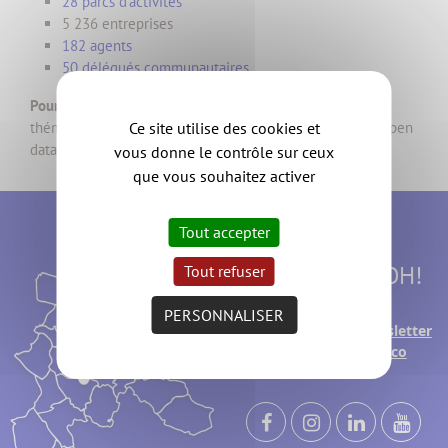
28 parcs d'activités
5 236 entreprises
182 agents
50 délégués communautaires
Pour alimenter votre étude de marché
, approfondir une
Ce site utilise des cookies et
thématique, n'hésitez pas à exploiter les ressources en open
data de
l'Observatoire de Clisson Sèvre Maine Agglo
.
vous donne le contrôle sur ceux
que vous souhaitez activer
Tout accepter
Suivez l'AGGLOH!
Tout refuser
PERSONNALISER
Inscrivez-
newsletter
vous à la
éco