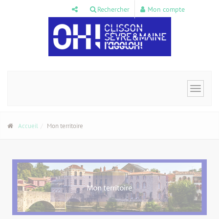
Panneau de gestion des cookies
Rechercher
Mon compte
Toggle
navigat
Accueil
Mon territoire