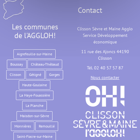
Contact
Les communes
Clisson Sèvre et Maine Agglo
de l'AGGLOH!
Service Développement
économique
11 rue des Ajoncs 44190
Aigrefeuille-sur-Maine
Clisson
Boussay
Château-Thébaud
Tél. 02 40 57 57 87
Clisson
Gétigné
Gorges
Nous contacter
Haute-Goulaine
La Haye-Fouassière
La Planche
Maisdon-sur-Sèvre
Monnières
Remouillé
Saint-Fiacre-sur-Maine