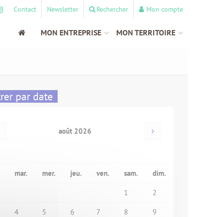
Contact
Newsletter
Rechercher
Mon compte
MON ENTREPRISE
MON TERRITOIRE
trer par date
août 2026
mar.
mer.
jeu.
ven.
sam.
dim.
1
2
4
5
6
7
8
9