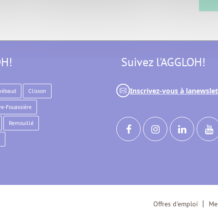
OH!
Suivez l'AGGLOH!
Inscrivez-vous à la
newslet
hébaud
Clisson
e-Fouassière
Remouillé
Offres d'emploi
Me