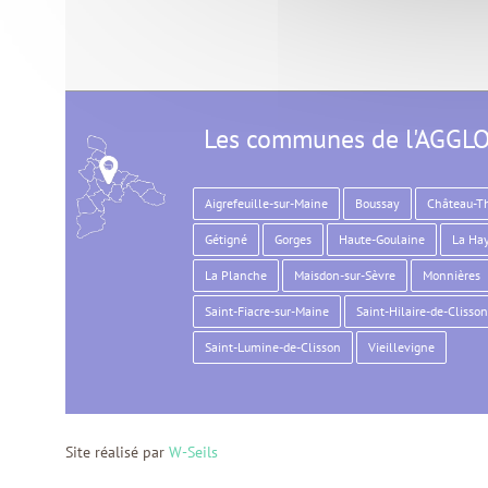
Les communes de l'AGGL
Aigrefeuille-sur-Maine
Boussay
Château-T
Gétigné
Gorges
Haute-Goulaine
La Hay
La Planche
Maisdon-sur-Sèvre
Monnières
Saint-Fiacre-sur-Maine
Saint-Hilaire-de-Clisson
Saint-Lumine-de-Clisson
Vieillevigne
Site réalisé par
W-Seils