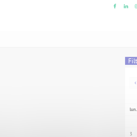
Fil
lun.
3