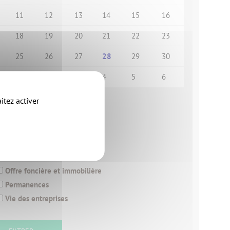
11
12
13
14
15
16
18
19
20
21
22
23
25
26
27
28
29
30
1
2
3
4
5
6
itez activer
trer par thématique
Événements économiques
Formation
Info pratique
Offre foncière et immobilière
Permanences
Vie des entreprises