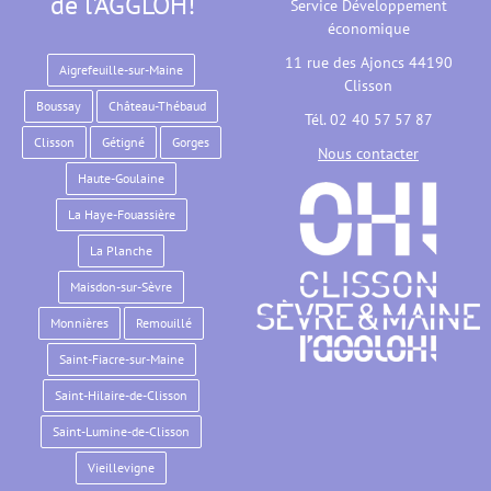
de l'AGGLOH!
Service Développement
économique
11 rue des Ajoncs 44190
Aigrefeuille-sur-Maine
Clisson
Boussay
Château-Thébaud
Tél. 02 40 57 57 87
Clisson
Gétigné
Gorges
Nous contacter
Haute-Goulaine
La Haye-Fouassière
La Planche
Maisdon-sur-Sèvre
Monnières
Remouillé
Saint-Fiacre-sur-Maine
Saint-Hilaire-de-Clisson
Saint-Lumine-de-Clisson
Vieillevigne