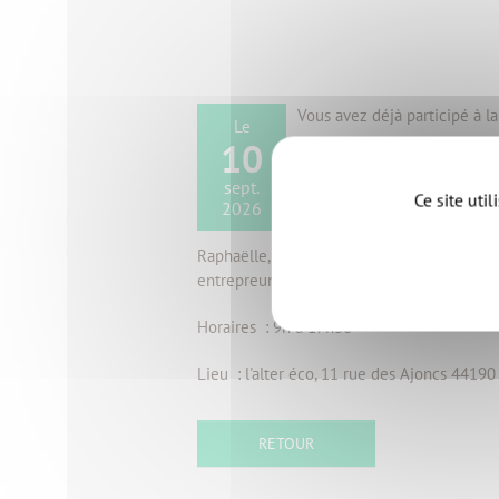
Vous avez déjà participé à la
Le
10
Vous souhaitez discuter de 
sept.
Ce site uti
2026
Planifiez un RDV diagnostic 
Raphaëlle, chargée d'accompagnement, y a
entrepreuneur·e·s, ainsi qu'une mission d'i
Horaires : 9h à 17h30
Lieu : l'alter éco, 11 rue des Ajoncs 44190
RETOUR