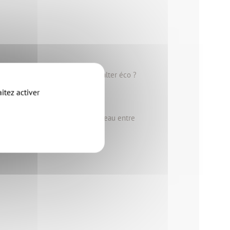
d'une prochaine permanence à l'alter éco ?
itez activer
l'Ouvre-Boites, une mise en réseau entre
op/