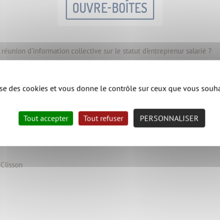
 réunion d'information collective sur le statut d'entreprenur salarié ?
votre projet avec la chargée d'accompagnement de l'Ouvre-Boîtes lors 
lise des cookies et vous donne le contrôle sur ceux que vous souha
au 02 28 21 65 10.
ssurera un accompagnement individuel des entrepreneur·e·s locaux de 
Tout accepter
Tout refuser
PERSONNALISER
nformation à l’entrepreneuriat coopératif :
https://www.ouvre-boites.co
 Clisson