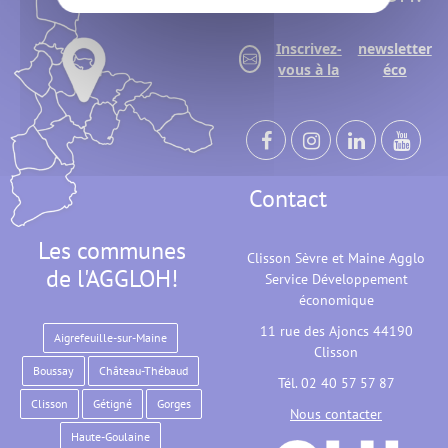
Inscrivez-
newsletter
vous à la
éco
Contact
Les communes
Clisson Sèvre et Maine Agglo
de l'AGGLOH!
Service Développement
économique
11 rue des Ajoncs 44190
Aigrefeuille-sur-Maine
Clisson
Boussay
Château-Thébaud
Tél. 02 40 57 57 87
Clisson
Gétigné
Gorges
Nous contacter
Haute-Goulaine