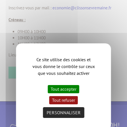
Inscrivez-vous par mail :
economie@clissonsevremaine.fr
Créneau :
09H00 à 10H00
10H00 à 11H00
11H00 à 12H00
Lieu : L'alter éco - 11 rue des Ajoncs - 44190 CLISSON
Ce site utilise des cookies et
vous donne le contrôle sur ceux
RETOUR
que vous souhaitez activer
Tout accepter
Tout refuser
PERSONNALISER
Suivez l'AGGLOH!