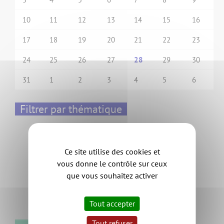
10
11
12
13
14
15
16
17
18
19
20
21
22
23
24
25
26
27
28
29
30
31
1
2
3
4
5
6
Filtrer par thématique
Événements économiques
Formation
Ce site utilise des cookies et
Info pratique
vous donne le contrôle sur ceux
Offre foncière et immobilière
que vous souhaitez activer
Permanences
Vie des entreprises
Tout accepter
Tout refuser