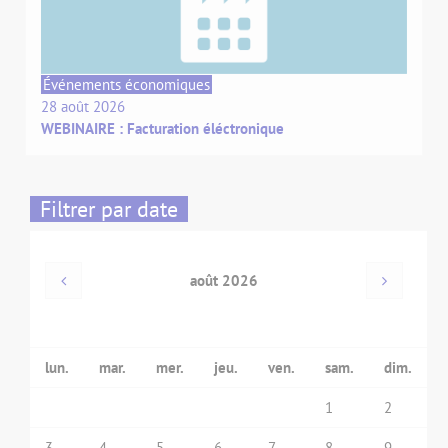
Événements économiques
28 août 2026
WEBINAIRE : Facturation éléctronique
Filtrer par date
août 2026
lun.
mar.
mer.
jeu.
ven.
sam.
dim.
1
2
3
4
5
6
7
8
9