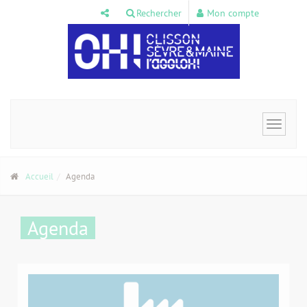
Panneau de gestion des cookies
Rechercher
Mon compte
Toggle
navigat
Accueil
Agenda
Agenda