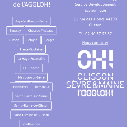
de l'AGGLOH!
Service Développement
économique
11 rue des Ajoncs 44190
Aigrefeuille-sur-Maine
Clisson
Boussay
Château-Thébaud
Tél. 02 40 57 57 87
Clisson
Gétigné
Gorges
Nous contacter
Haute-Goulaine
La Haye-Fouassière
La Planche
Maisdon-sur-Sèvre
Monnières
Remouillé
Saint-Fiacre-sur-Maine
Saint-Hilaire-de-Clisson
Saint-Lumine-de-Clisson
Vieillevigne